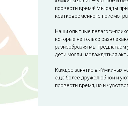
«Умкины ясли» — уютное и бе
провести время! Мы рады пр
кратковременного присмотра,
Наши опытные педагоги-психо
которые не только развлекаю
разнообразия мы предлагаем 
дети могли наслаждаться акт
Каждое занятие в «Умкиных яс
ещё более дружелюбной и уют
провести время, но и чувствов