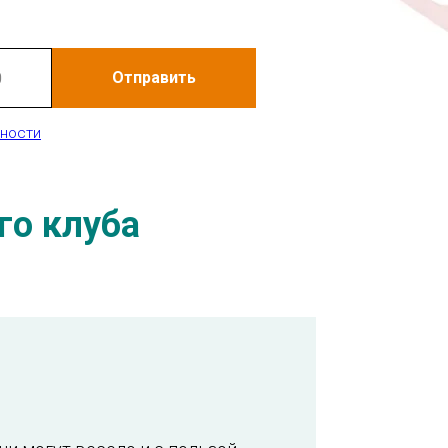
Отправить
ьности
го клуба