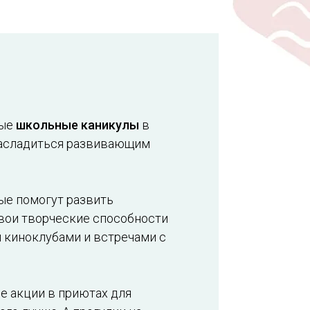
мые
школьные каникулы
в
насладиться развивающим
ые помогут развить
свои творческие способности
и киноклубами и встречами с
е акции в приютах для