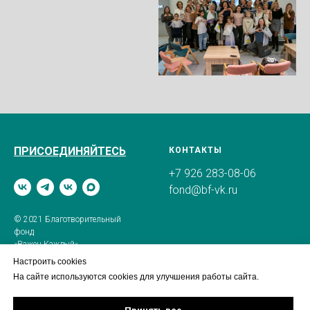
ПРИСОЕДИНЯЙТЕСЬ
КОНТАКТЫ
+7 926 283-08-06
fond@bf-vk.ru
© 2021 Благотворительный
фонд
«Важен Каждый»
Настроить cookies
На сайте используются cookies для улучшения работы сайта.
АДРЕС ФОНДА
АДРЕС КЛУБА
123181, Москва,
123181, Москва,